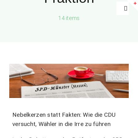
Zum
Togg
Inhalt
14 items
Navig
springen
Home
Aktuelles
Ihre SPD
Fraktion
Nebelkerzen statt Fakten: Wie die CDU
Newsletter
versucht, Wähler in die Irre zu führen
INTERN