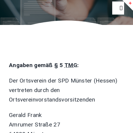
Zum
Togg
Inhalt
Navig
springen
Home
Aktuelles
Angaben gemäß
§
5
TMG
:
Ihre SPD
Der Ortsverein der SPD Münster (Hessen)
vertreten durch den
Fraktion
Ortsvereinvorstandsvorsitzenden
Newsletter
Gerald Frank
Amrumer Straße 27
INTERN