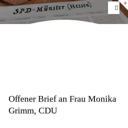
Zum
Togg
Inhalt
Navig
springen
Home
Aktuelles
Ihre SPD
Fraktion
Offener Brief an Frau Monika
Newsletter
Grimm, CDU
INTERN