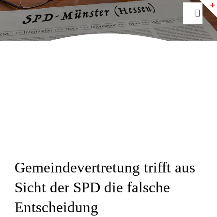
Zum
Togg
Inhalt
Navig
springen
Home
Aktuelles
Ihre SPD
Fraktion
Gemeindevertretung trifft aus
Newsletter
Sicht der SPD die falsche
Entscheidung
INTERN