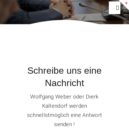
Zum
Togg
Inhalt
Navig
springen
Home
Aktuelles
Schreibe uns eine
Ihre SPD
Nachricht
Fraktion
Wolfgang Weber oder Dierk
Kallendorf werden
Newsletter
schnellstmöglich eine Antwort
senden !
INTERN