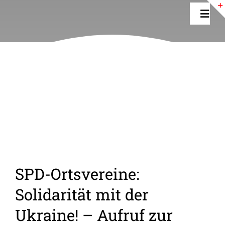
Zum
Toggl
Inhalt
Navig
springen
Home
Aktuelles
Ihre SPD
Fraktion
SPD-Ortsvereine:
Newsletter
Solidarität mit der
Ukraine! – Aufruf zur
INTERN